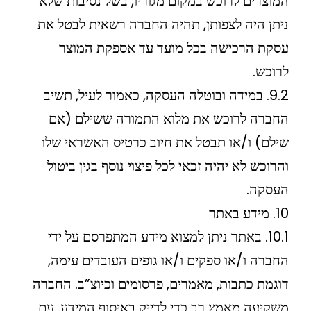
המוצרים לרוכש במקום מגוריו, בשל נסיבות שלא
ניתן היה לצפותן, תהיה החברה רשאית לבטל את
עסקת הרכישה בכל מועד עד אספקת המוצר
לרוכש.
9.2. במידה ובוטלה העסקה, כאמור לעיל, תשיב
החברה לרוכש את מלוא התמורה ששילם (אם
שילם) ו/או תבטל את חיוב כרטיס האשראי שלו
והרוכש לא יהיה זכאי לכל פיצוי נוסף בגין ביטול
העסקה.
10. מידע באתר
10.1. באתר ניתן למצוא מידע המתפרסם על ידי
החברה ו/או ספקים ו/או גופים העובדים עימה,
דוגמת כתבות, מאמרים, פרסומים וכיוצ”ב. החברה
משקיעה מאמץ רב כדי לדייק באיסוף המידע. עם